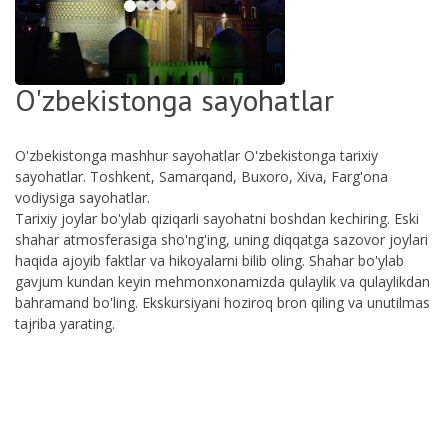
O'zbekistonga sayohatlar
O'zbekistonga mashhur sayohatlar O'zbekistonga tarixiy
sayohatlar. Toshkent, Samarqand, Buxoro, Xiva, Farg'ona
vodiysiga sayohatlar.
Tarixiy joylar bo'ylab qiziqarli sayohatni boshdan kechiring. Eski
shahar atmosferasiga sho'ng'ing, uning diqqatga sazovor joylari
haqida ajoyib faktlar va hikoyalarni bilib oling. Shahar bo'ylab
gavjum kundan keyin mehmonxonamizda qulaylik va qulaylikdan
bahramand bo'ling. Ekskursiyani hoziroq bron qiling va unutilmas
tajriba yarating.