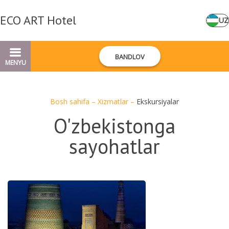
ECO ART Hotel
UZ
BANDLOV
MENYU
Bosh sahifa
–
Xizmatlar
–
Ekskursiyalar
O'zbekistonga
sayohatlar